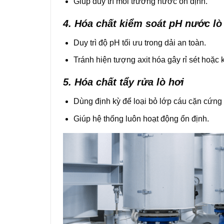
Giúp duy trì môi trường nước ổn định.
4. Hóa chất kiểm soát pH nước lò
Duy trì độ pH tối ưu trong dải an toàn.
Tránh hiện tượng axit hóa gây rỉ sét hoặc
5. Hóa chất tẩy rửa lò hơi
Dùng định kỳ để loại bỏ lớp cáu cặn cứng
Giúp hệ thống luôn hoạt động ổn định.