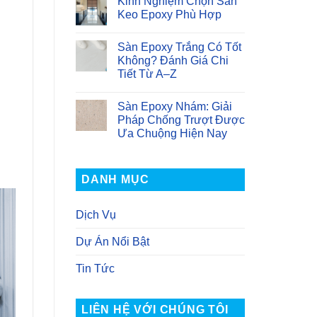
Kinh Nghiệm Chọn Sàn
Sàn
bình
Khu
Tầng
luận
Keo Epoxy Phù Hợp
Sản
Hầm
ở
Xuất
|
Sàn
Không
Giải
Xi
có
Sàn Epoxy Trắng Có Tốt
Pháp
Măng
bình
Bền
Epoxy
luận
Không? Đánh Giá Chi
–
Cho
ở
Tiết Từ A–Z
Chống
Nhà
Kinh
Thấm
Xưởng
Nghiệm
Không
–
&
Chọn
có
Chịu
Dân
Sàn
Sàn Epoxy Nhám: Giải
bình
Lực
Dụng
Keo
luận
Pháp Chống Trượt Được
Epoxy
ở
Phù
Ưa Chuộng Hiện Nay
Sàn
Hợp
Epoxy
Không
Trắng
có
Có
bình
Tốt
luận
DANH MỤC
Không?
ở
Đánh
Sàn
Giá
Epoxy
Chi
Nhám:
Dịch Vụ
Tiết
Giải
Từ
Pháp
A–
Chống
Dự Án Nổi Bật
Z
Trượt
Được
Tin Tức
Ưa
Chuộng
Hiện
Nay
LIÊN HỆ VỚI CHÚNG TÔI