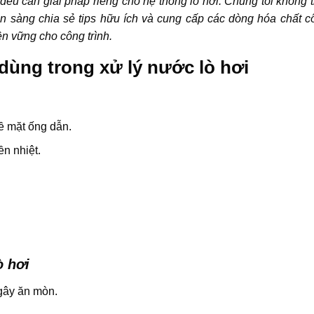
u cần giải pháp riêng cho hệ thống lò hơi. Chúng tôi không t
ẵn sàng chia sẻ tips hữu ích và cung cấp các dòng hóa chất c
n vững cho công trình.
dùng trong xử lý nước lò hơi
ề mặt ống dẫn.
ền nhiệt.
ò hơi
gây ăn mòn.