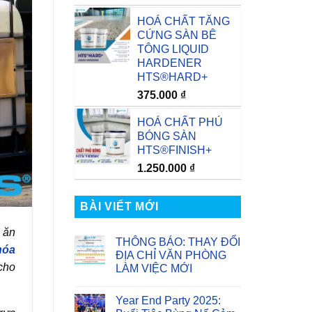
HOÁ CHẤT TĂNG
CỨNG SÀN BÊ
TÔNG LIQUID
HARDENER
HTS®HARD+
375.000
₫
HOÁ CHẤT PHỦ
BÓNG SÀN
HTS®FINISH+
1.250.000
₫
BÀI VIẾT MỚI
 ăn
THÔNG BÁO: THAY ĐỔI
hóa
ĐỊA CHỈ VĂN PHÒNG
cho
LÀM VIỆC MỚI
Không
có
Year End Party 2025:
bình
luận