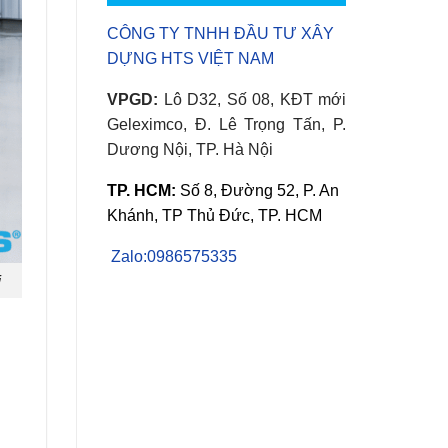
CÔNG TY TNHH ĐẦU TƯ XÂY
DỰNG HTS VIỆT NAM
VPGD:
Lô D32, Số 08, KĐT mới
Geleximco, Đ. Lê Trọng Tấn, P.
Dương Nội, TP. Hà Nội
TP. HCM:
Số 8, Đường 52, P. An
Khánh, TP Thủ Đức, TP. HCM
Zalo:0986575335
ị