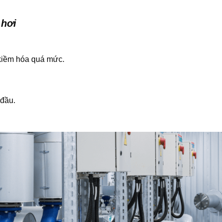
 hơi
 kiềm hóa quá mức.
 đầu.