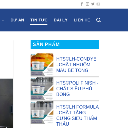
M
DỰ ÁN
TIN TỨC
ĐẠI LÝ
LIÊN HỆ
SẢN PHẨM
HTS®LH-CONDYE
- CHẤT NHUỘM
MÀU BÊ TÔNG
HTS®POLI FINISH -
CHẤT SIÊU PHỦ
BÓNG
HTS®LH FORMULA
- CHẤT TĂNG
CỨNG SIÊU THẨM
THẤU