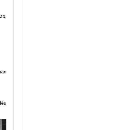
ao,
hận
iêu