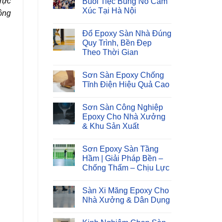
rực
Buổi Tiệc Bùng Nổ Cảm
ở
Xúc Tại Hà Nội
THÔNG
ông
BÁO:
Không
THAY
có
ĐỔI
Đổ Epoxy Sàn Nhà Đúng
bình
ĐỊA
luận
Quy Trình, Bền Đẹp
CHỈ
ở
VĂN
Theo Thời Gian
Year
PHÒNG
End
LÀM
Không
Party
VIỆC
có
2025:
Sơn Sàn Epoxy Chống
MỚI
bình
Buổi
luận
Tĩnh Điện Hiệu Quả Cao
Tiệc
ở
Bùng
Đổ
Không
Nổ
Epoxy
có
Cảm
Sơn Sàn Công Nghiệp
Sàn
bình
Xúc
Nhà
luận
Epoxy Cho Nhà Xưởng
Tại
Đúng
ở
Hà
& Khu Sản Xuất
Quy
Sơn
Nội
Trình,
Sàn
Không
Bền
Epoxy
có
Đẹp
Chống
Sơn Epoxy Sàn Tầng
bình
Theo
Tĩnh
luận
Hầm | Giải Pháp Bền –
Thời
Điện
ở
Gian
Hiệu
Chống Thấm – Chịu Lực
Sơn
Quả
Sàn
Cao
Không
Công
có
Nghiệp
Sàn Xi Măng Epoxy Cho
bình
Epoxy
luận
Nhà Xưởng & Dân Dụng
Cho
ở
Nhà
Sơn
Không
Xưởng
Epoxy
có
&