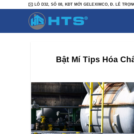
Bỏ
LÔ D32, SỐ 08, KĐT MỚI GELEXIMCO, Đ. LÊ TRỌNG
qua
nội
dung
Bật Mí Tips Hóa Ch