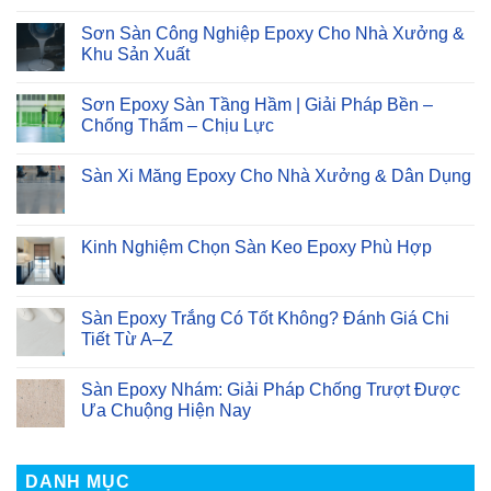
MỚI
Tiệc
Đổ
bình
Bùng
Epoxy
luận
Sơn Sàn Công Nghiệp Epoxy Cho Nhà Xưởng &
Nổ
Sàn
ở
Cảm
Nhà
Khu Sản Xuất
Sơn
Xúc
Đúng
Sàn
Tại
Quy
Không
Epoxy
Hà
Trình,
có
Chống
Sơn Epoxy Sàn Tầng Hầm | Giải Pháp Bền –
Nội
Bền
bình
Tĩnh
Đẹp
luận
Chống Thấm – Chịu Lực
Điện
Theo
ở
Hiệu
Thời
Sơn
Không
Quả
Gian
Sàn
có
Cao
Sàn Xi Măng Epoxy Cho Nhà Xưởng & Dân Dụng
Công
bình
Nghiệp
luận
Không
Epoxy
ở
có
Cho
Sơn
bình
Nhà
Epoxy
luận
Kinh Nghiệm Chọn Sàn Keo Epoxy Phù Hợp
Xưởng
Sàn
ở
&
Tầng
Sàn
Không
Khu
Hầm
Xi
có
Sản
|
Măng
bình
Xuất
Giải
Epoxy
luận
Sàn Epoxy Trắng Có Tốt Không? Đánh Giá Chi
Pháp
Cho
ở
Bền
Tiết Từ A–Z
Nhà
Kinh
–
Xưởng
Nghiệm
Chống
Không
&
Chọn
Thấm
có
Dân
Sàn
Sàn Epoxy Nhám: Giải Pháp Chống Trượt Được
–
bình
Dụng
Keo
Chịu
luận
Ưa Chuộng Hiện Nay
Epoxy
Lực
ở
Phù
Sàn
Không
Hợp
Epoxy
có
Trắng
bình
Có
luận
DANH MỤC
Tốt
ở