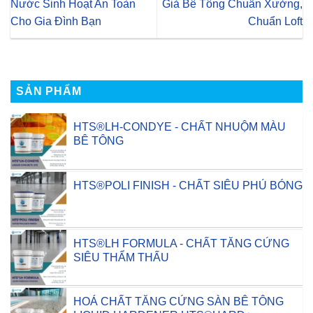
Nước Sinh Hoạt An Toàn
Giả Bê Tông Chuẩn Xưởng,
Cho Gia Đình Bạn
Chuẩn Loft
SẢN PHẨM
HTS®LH-CONDYE - CHẤT NHUỘM MÀU
BÊ TÔNG
HTS®POLI FINISH - CHẤT SIÊU PHỦ BÓNG
HTS®LH FORMULA - CHẤT TĂNG CỨNG
SIÊU THẨM THẤU
HOÁ CHẤT TĂNG CỨNG SÀN BÊ TÔNG