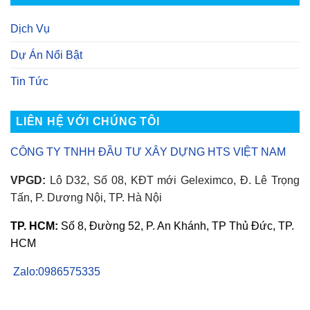
Không?
Sàn
Đánh
Epoxy
Giá
Nhám:
Dịch Vụ
Chi
Giải
Tiết
Pháp
Từ
Chống
Dự Án Nổi Bật
A–
Trượt
Z
Được
Tin Tức
Ưa
Chuộng
Hiện
Nay
LIÊN HỆ VỚI CHÚNG TÔI
CÔNG TY TNHH ĐẦU TƯ XÂY DỰNG HTS VIỆT NAM
VPGD:
Lô D32, Số 08, KĐT mới Geleximco, Đ. Lê Trọng
Tấn, P. Dương Nội, TP. Hà Nội
TP. HCM:
Số 8, Đường 52, P. An Khánh, TP Thủ Đức, TP.
HCM
Zalo:0986575335