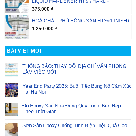
LIQUID HARDENER HTS®HARD+
375.000
₫
HOÁ CHẤT PHỦ BÓNG SÀN HTS®FINISH+
1.250.000
₫
BÀI VIẾT MỚI
THÔNG BÁO: THAY ĐỔI ĐỊA CHỈ VĂN PHÒNG
LÀM VIỆC MỚI
Không
có
Year End Party 2025: Buổi Tiệc Bùng Nổ Cảm Xúc
bình
luận
Tại Hà Nội
ở
THÔNG
Không
BÁO:
có
Đổ Epoxy Sàn Nhà Đúng Quy Trình, Bền Đẹp
THAY
bình
ĐỔI
luận
Theo Thời Gian
ĐỊA
ở
CHỈ
Year
Không
VĂN
End
có
Sơn Sàn Epoxy Chống Tĩnh Điện Hiệu Quả Cao
PHÒNG
Party
bình
LÀM
2025:
luận
Không
VIỆC
Buổi
ở
có